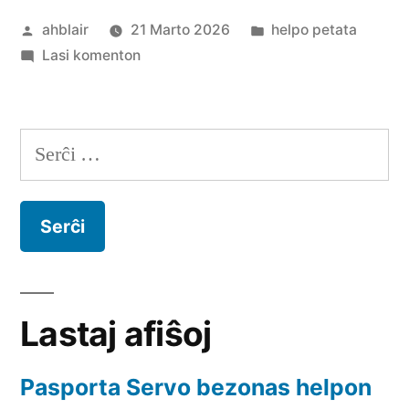
Afiŝita
Afiŝita
ahblair
21 Marto 2026
helpo petata
de
pri
en
Lasi komenton
Wiki
retprogramisto
bezonata
Serĉu:
Lastaj afiŝoj
Pasporta Servo bezonas helpon