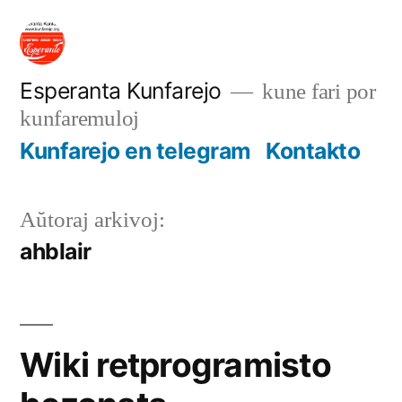
Iri
rekte
al
Esperanta Kunfarejo
kune fari por
kunfaremuloj
enhavo
Kunfarejo en telegram
Kontakto
Aŭtoraj arkivoj:
ahblair
Wiki retprogramisto