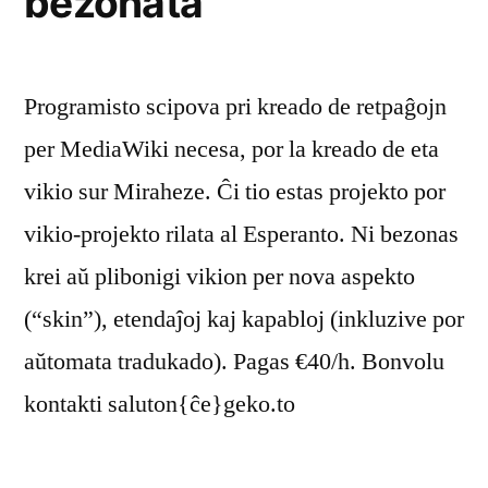
bezonata
Programisto scipova pri kreado de retpaĝojn
per MediaWiki necesa, por la kreado de eta
vikio sur Miraheze. Ĉi tio estas projekto por
vikio-projekto rilata al Esperanto. Ni bezonas
krei aŭ plibonigi vikion per nova aspekto
(“skin”), etendaĵoj kaj kapabloj (inkluzive por
aŭtomata tradukado). Pagas €40/h. Bonvolu
kontakti saluton{ĉe}geko.to