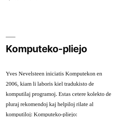
Pac’
pro
la
pac’
Komputeko-pliejo
Yves Nevelsteen iniciatis Komputekon en
2006, kiam li laboris kiel tradukisto de
komputilaj programoj. Estas cetere kolekto de
pluraj rekomendoj kaj helpiloj rilate al
komputiloj: Komputeko-pliejo: