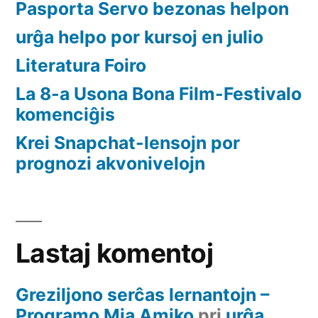
Pasporta Servo bezonas helpon
urĝa helpo por kursoj en julio
Literatura Foiro
La 8-a Usona Bona Film-Festivalo
komenciĝis
Krei Snapchat-lensojn por
prognozi akvonivelojn
Lastaj komentoj
Greziljono serĉas lernantojn –
Programo Mia Amiko
pri
urĝa