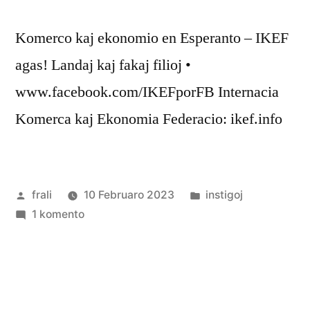
en
Esperanto.
Komerco kaj ekonomio en Esperanto – IKEF
agas! Landaj kaj fakaj filioj •
www.facebook.com/IKEFporFB Internacia
Komerca kaj Ekonomia Federacio: ikef.info
Afiŝita
Afiŝita
frali
10 Februaro 2023
instigoj
de
pri
en
1 komento
IKEF
agas