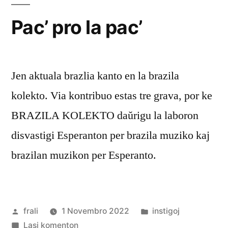
Pac’ pro la pac’
Jen aktuala brazlia kanto en la brazila
kolekto. Via kontribuo estas tre grava, por ke
BRAZILA KOLEKTO daŭrigu la laboron
disvastigi Esperanton per brazila muziko kaj
brazilan muzikon per Esperanto.
Afiŝita
Afiŝita
frali
1 Novembro 2022
instigoj
de
pri
en
Lasi komenton