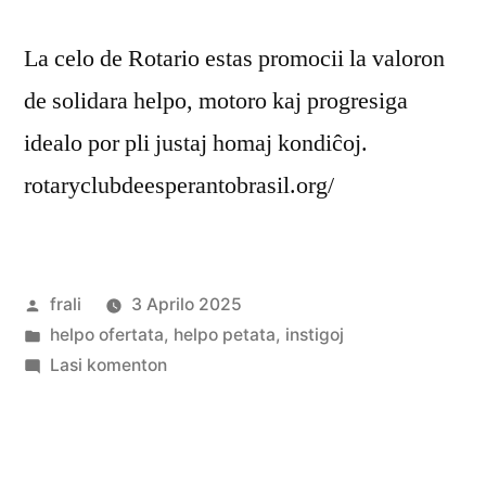
La celo de Rotario estas promocii la valoron
de solidara helpo, motoro kaj progresiga
idealo por pli justaj homaj kondiĉoj.
rotaryclubdeesperantobrasil.org/
Afiŝita
frali
3 Aprilo 2025
de
Afiŝita
helpo ofertata
,
helpo petata
,
instigoj
en
pri
Lasi komenton
Rotary