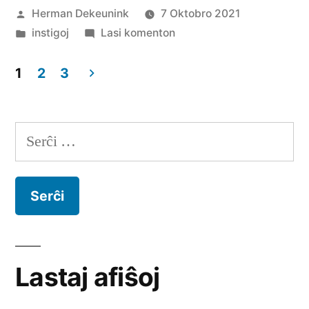
Afiŝita
Herman Dekeunink
7 Oktobro 2021
de
Afiŝita
pri
instigoj
Lasi komenton
en
Esperanta
Distanca
1
2
3
Universitato
Paĝnumerado
por
Serĉu:
afiŝoj
Lastaj afiŝoj