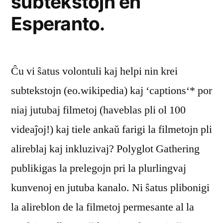
subtekstojn en
Esperanto.
Ĉu vi ŝatus volontuli kaj helpi nin krei
subtekstojn (eo.wikipedia) kaj ‘captions‘* por
niaj jutubaj filmetoj (haveblas pli ol 100
videaĵoj!) kaj tiele ankaŭ farigi la filmetojn pli
alireblaj kaj inkluzivaj? Polyglot Gathering
publikigas la prelegojn pri la plurlingvaj
kunvenoj en jutuba kanalo. Ni ŝatus plibonigi
la alireblon de la filmetoj permesante al la