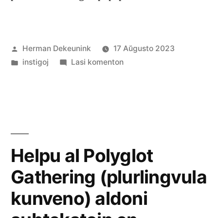
Afiŝita
Herman Dekeunink
17 Aŭgusto 2023
de
Afiŝita
pri
instigoj
Lasi komenton
en
Podkaston
publikigi
Helpu al Polyglot
Gathering (plurlingvula
kunveno) aldoni