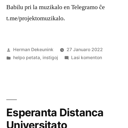
Babilu pri la muzikalo en Telegramo ĉe
t.me/projektomuzikalo.
Afiŝita
Herman Dekeunink
27 Januaro 2022
de
Afiŝita
pri
helpo petata
,
instigoj
Lasi komenton
en
TEJO
serĉas
partnerojn
por
novaj
Erasmus+
Esperanta Distanca
projektoj
Universitato