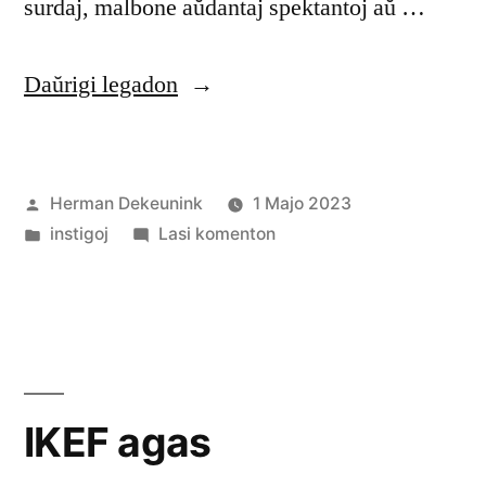
surdaj, malbone aŭdantaj spektantoj aŭ …
“Helpu
Daŭrigi legadon
al
Polyglot
Afiŝita
Herman Dekeunink
1 Majo 2023
Gathering
de
Afiŝita
pri
instigoj
Lasi komenton
(plurlingvula
en
Helpu
kunveno)
al
Polyglot
aldoni
Gathering
subtekstojn
(plurlingvula
kunveno)
en
IKEF agas
aldoni
Esperanto.”
subtekstojn