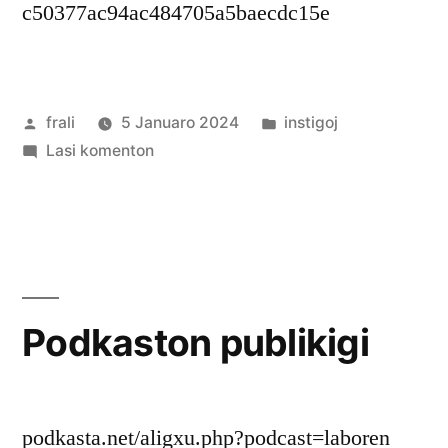
c50377ac94ac484705a5baecdc15e
Afiŝita
Afiŝita
frali
5 Januaro 2024
instigoj
de
pri
en
Lasi komenton
Invitu
al
aktivado
por
diskonigi
Esperanton
Podkaston publikigi
podkasta.net/aligxu.php?podcast=laboren