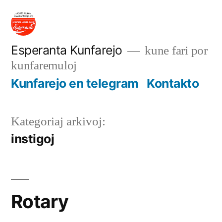
Iri
rekte
al
Esperanta Kunfarejo
kune fari por
kunfaremuloj
enhavo
Kunfarejo en telegram
Kontakto
Kategoriaj arkivoj:
instigoj
Rotary