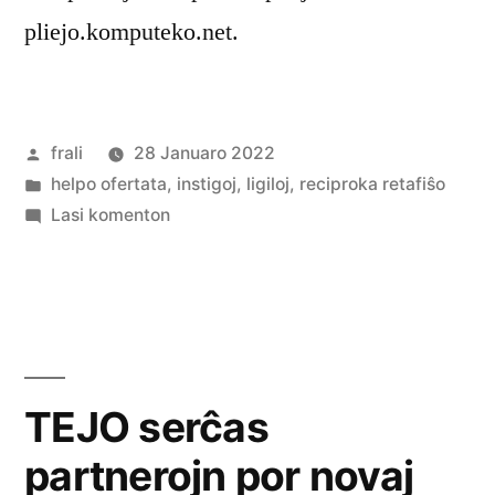
pliejo.komputeko.net.
Afiŝita
frali
28 Januaro 2022
de
Afiŝita
helpo ofertata
,
instigoj
,
ligiloj
,
reciproka retafiŝo
en
pri
Lasi komenton
Komputeko-
pliejo
TEJO serĉas
partnerojn por novaj