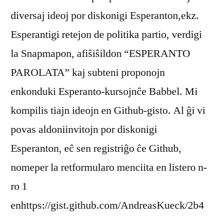
diversaj ideoj por diskonigi Esperanton,ekz.
Esperantigi retejon de politika partio, verdigi
la Snapmapon, afiŝiŝildon “ESPERANTO
PAROLATA” kaj subteni proponojn
enkonduki Esperanto-kursojnĉe Babbel. Mi
kompilis tiajn ideojn en Github-gisto. Al ĝi vi
povas aldoniinvitojn por diskonigi
Esperanton, eĉ sen registriĝo ĉe Github,
nomeper la retformularo menciita en listero n-
ro 1
enhttps://gist.github.com/AndreasKueck/2b4