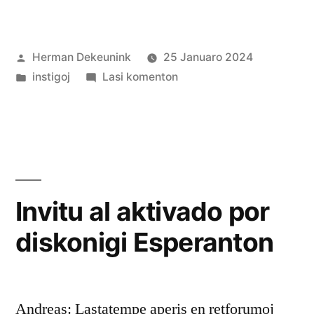
Afiŝita
Herman Dekeunink
25 Januaro 2024
de
Afiŝita
pri
instigoj
Lasi komenton
en
Kunlaborproponoj
de
“Esperanto
kaj
Libera
Scio”
Invitu al aktivado por
diskonigi Esperanton
Andreas: Lastatempe aperis en retforumoj