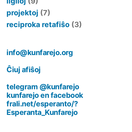
ligiloj
(9)
projektoj
(7)
reciproka retafiŝo
(3)
info@kunfarejo.org
Ĉiuj afiŝoj
telegram @kunfarejo
kunfarejo en facebook
frali.net/esperanto/?
Esperanta_Kunfarejo