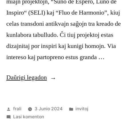
miajn projektojn, “Suno de Espero, Luno de
Inspiro“ (SELI) kaj “Fluo de Harmonio”, kiuj
celas transdoni antikvajn saĝojn tra kreado de
kunlabora tabulludo. Ĉi tiuj projektoj estas
dizajnitaj por inspiri kaj kunigi homojn. Via
intereso kaj partopreno estus granda …
“Kunlabora
Daŭrigi legadon
tabulludo”
Afiŝita
Afiŝita
frali
3 Junio 2024
invitoj
de
pri
en
Lasi komenton
Kunlabora