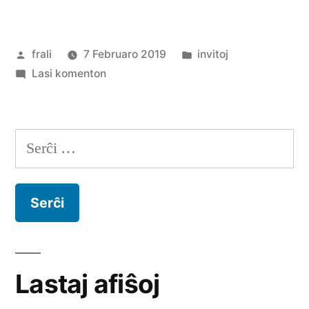
Numismatika
Asocio”
Afiŝita
Afiŝita
frali
7 Februaro 2019
invitoj
de
pri
en
Lasi komenton
Esperanto-
Numismatika
Asocio
Serĉu:
Lastaj afiŝoj