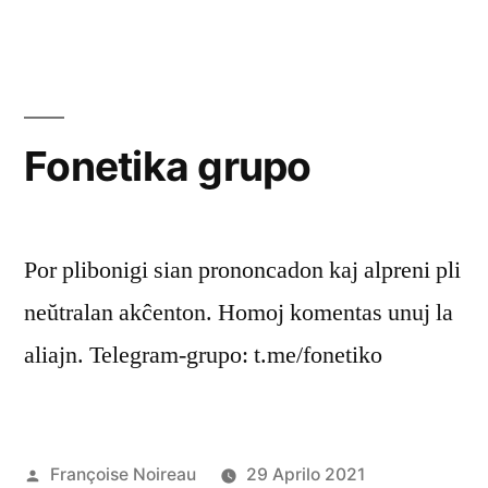
tabulludo
Fonetika grupo
Por plibonigi sian prononcadon kaj alpreni pli
neŭtralan akĉenton. Homoj komentas unuj la
aliajn. Telegram-grupo: t.me/fonetiko
Afiŝita
Françoise Noireau
29 Aprilo 2021