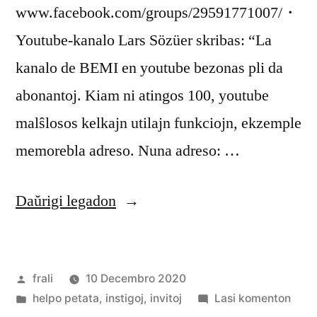
www.facebook.com/groups/29591771007/・
Youtube-kanalo Lars Sözüer skribas: “La
kanalo de BEMI en youtube bezonas pli da
abonantoj. Kiam ni atingos 100, youtube
malŝlosos kelkajn utilajn funkciojn, ekzemple
memorebla adreso. Nuna adreso: …
“BEMI
Daŭrigi legadon
serĉas
biciklantojn
Afiŝita
frali
10 Decembro 2020
kaj
de
Afiŝita
pri
helpo petata
,
instigoj
,
invitoj
Lasi komenton
abonantojn”