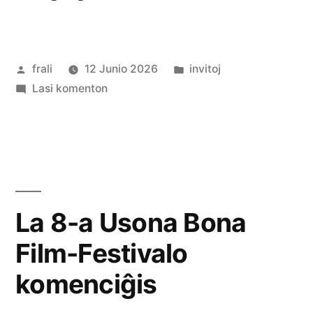
Foiro”
Afiŝita
Afiŝita
frali
12 Junio 2026
invitoj
de
pri
en
Lasi komenton
Literatura
Foiro
La 8-a Usona Bona
Film-Festivalo
komenciĝis