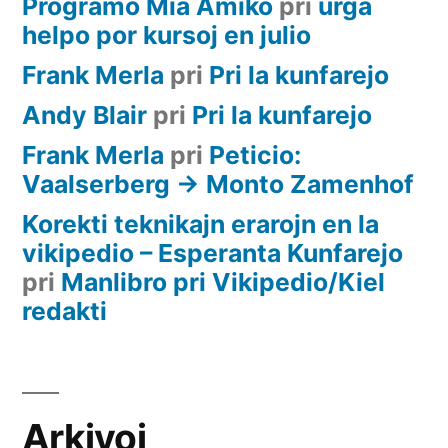
Programo Mia Amiko
pri
urĝa
helpo por kursoj en julio
Frank Merla
pri
Pri la kunfarejo
Andy Blair
pri
Pri la kunfarejo
Frank Merla
pri
Peticio:
Vaalserberg -> Monto Zamenhof
Korekti teknikajn erarojn en la
vikipedio – Esperanta Kunfarejo
pri
Manlibro pri Vikipedio/Kiel
redakti
Arkivoj