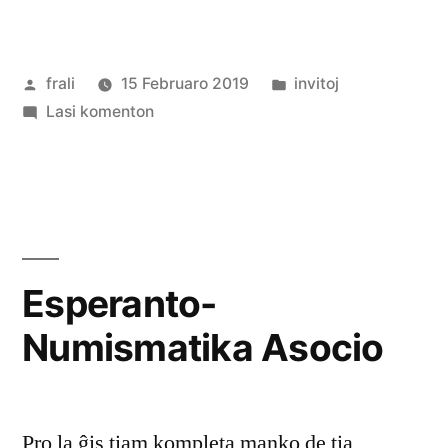
Afiŝita
Afiŝita
frali
15 Februaro 2019
invitoj
de
pri
en
Lasi komenton
Esperanta
Retradio
Esperanto-
Numismatika Asocio
Pro la ĝis tiam kompleta manko de tia