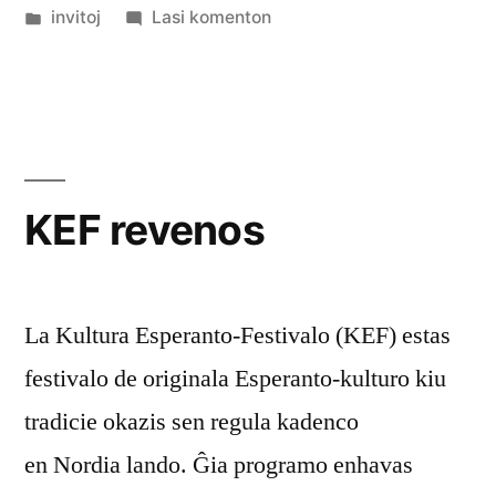
de
Afiŝita
pri
invitoj
Lasi komenton
en
Fonetika
grupo
KEF revenos
La Kultura Esperanto-Festivalo (KEF) estas
festivalo de originala Esperanto-kulturo kiu
tradicie okazis sen regula kadenco
en Nordia lando. Ĝia programo enhavas