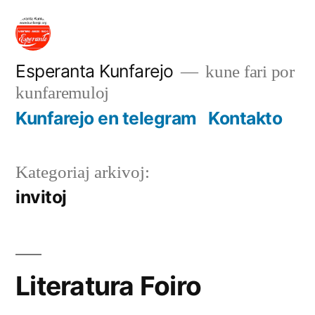
Iri
rekte
al
Esperanta Kunfarejo
kune fari por
kunfaremuloj
enhavo
Kunfarejo en telegram
Kontakto
Kategoriaj arkivoj:
invitoj
Literatura Foiro