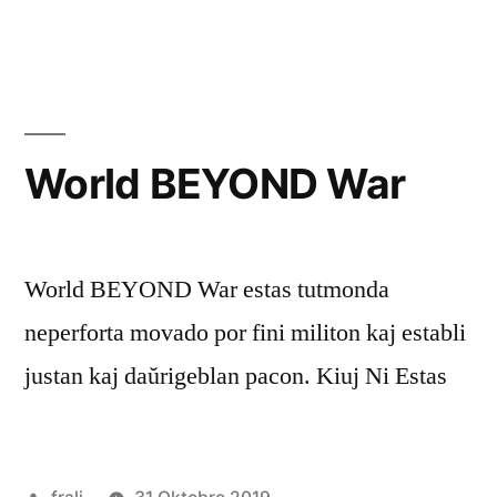
en
BEMI
serĉ
bicik
kaj
abon
World BEYOND War
World BEYOND War estas tutmonda
neperforta movado por fini militon kaj establi
justan kaj daŭrigeblan pacon. Kiuj Ni Estas
Afiŝita