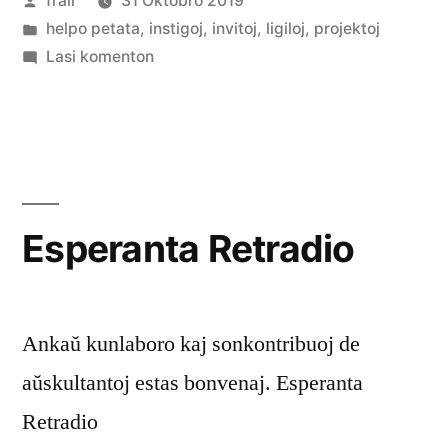
frali
31 Oktobro 2019
de
Afiŝita
helpo petata
,
instigoj
,
invitoj
,
ligiloj
,
projektoj
en
pri
Lasi komenton
World
BEYOND
War
Esperanta Retradio
Ankaŭ kunlaboro kaj sonkontribuoj de
aŭskultantoj estas bonvenaj. Esperanta
Retradio