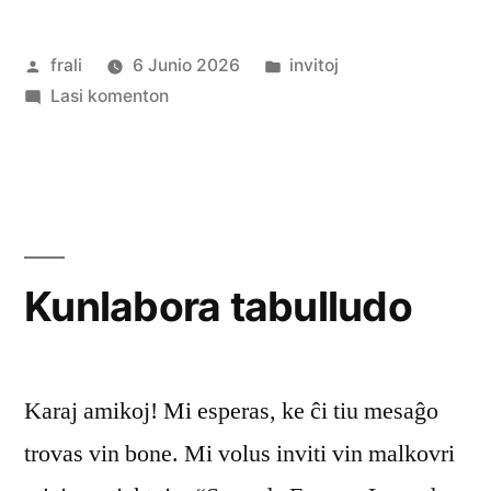
a
Afiŝita
Afiŝita
frali
6 Junio 2026
invitoj
Usona
de
pri
en
Lasi komenton
Bona
La
Film-
8-
a
Festivalo
Usona
komenciĝis”
Bona
Film-
Kunlabora tabulludo
Festivalo
komenciĝis
Karaj amikoj! Mi esperas, ke ĉi tiu mesaĝo
trovas vin bone. Mi volus inviti vin malkovri