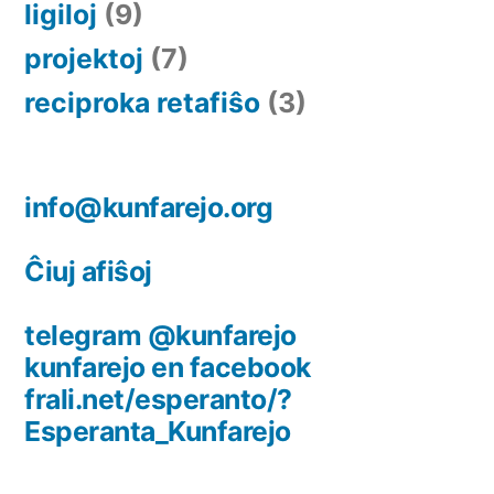
ligiloj
(9)
projektoj
(7)
reciproka retafiŝo
(3)
info@kunfarejo.org
Ĉiuj afiŝoj
telegram @kunfarejo
kunfarejo en facebook
frali.net/esperanto/?
Esperanta_Kunfarejo