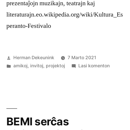
prezentaĵojn muzikajn, teatrajn kaj
literaturajn.eo.wikipedia.org/wiki/Kultura_Es
peranto-Festivalo
Afiŝita
Herman Dekeunink
7 Marto 2021
de
Afiŝita
pri
amikoj
,
invitoj
,
projektoj
Lasi komenton
en
KEF
revenos
BEMI serĉas