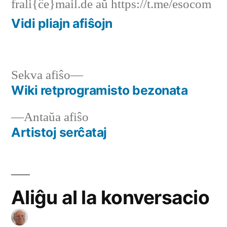
frali{ĉe}mail.de aŭ https://t.me/esocom
Vidi pliajn afiŝojn
Sekva
Sekva afiŝo
afiŝo:
Wiki retprogramisto bezonata
Navigado
Antaŭa
Antaŭa afiŝo
tra
afiŝo:
Artistoj serĉataj
afiŝoj
Aliĝu al la konversacio