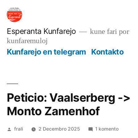
Iri
rekte
al
Esperanta Kunfarejo
kune fari por
kunfaremuloj
enhavo
Kunfarejo en telegram
Kontakto
Peticio: Vaalserberg ->
Monto Zamenhof
Afiŝita
pri
frali
2 Decembro 2025
1 komento
de
Peticio: