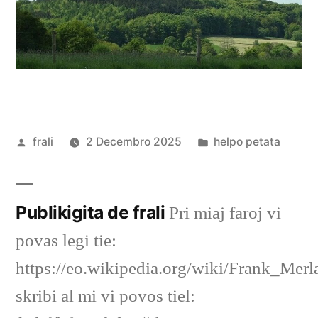
Afiŝita
Afiŝita
frali
2 Decembro 2025
helpo petata
de
en
Publikigita de frali
Pri miaj faroj vi
povas legi tie:
https://eo.wikipedia.org/wiki/Frank_Merl
skribi al mi vi povos tiel: