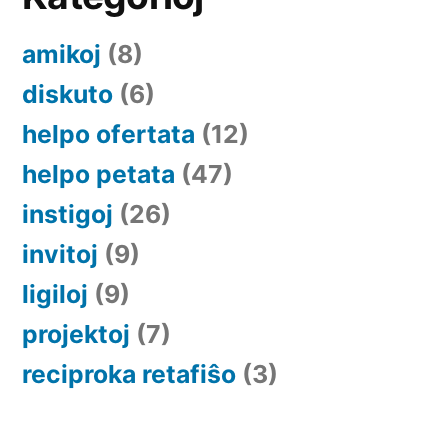
amikoj
(8)
diskuto
(6)
helpo ofertata
(12)
helpo petata
(47)
instigoj
(26)
invitoj
(9)
ligiloj
(9)
projektoj
(7)
reciproka retafiŝo
(3)