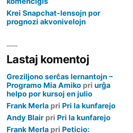
komenciĝis
Krei Snapchat-lensojn por
prognozi akvonivelojn
Lastaj komentoj
Greziljono serĉas lernantojn –
Programo Mia Amiko
pri
urĝa
helpo por kursoj en julio
Frank Merla
pri
Pri la kunfarejo
Andy Blair
pri
Pri la kunfarejo
Frank Merla
pri
Peticio: