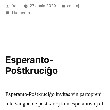
Afiŝita
Afiŝita
frali
27 Junio 2020
amikoj
en
de
pri
en
1 komento
Greziljono”
Ferii
kaj
studi
en
Greziljono
Esperanto-
Poŝtkruciĝo
Esperanto-Poŝtkruciĝo invitas vin partopreni
interŝanĝon de poŝtkartoj kun esperantistoj el