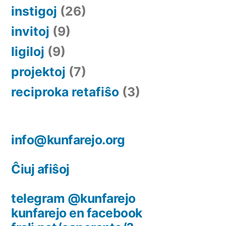
instigoj
(26)
invitoj
(9)
ligiloj
(9)
projektoj
(7)
reciproka retafiŝo
(3)
info@kunfarejo.org
Ĉiuj afiŝoj
telegram @kunfarejo
kunfarejo en facebook