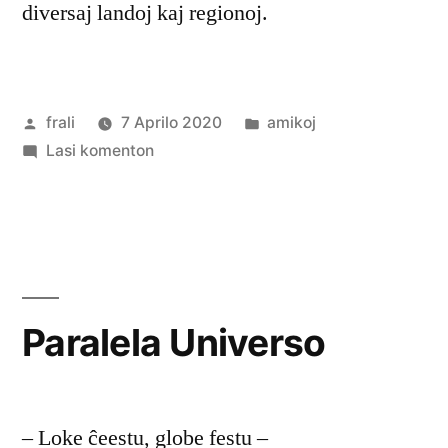
diversaj landoj kaj regionoj.
Afiŝita
Afiŝita
frali
7 Aprilo 2020
amikoj
de
pri
en
Lasi komenton
Esperanto-
Poŝtkruciĝo
Paralela Universo
– Loke ĉeestu, globe festu –