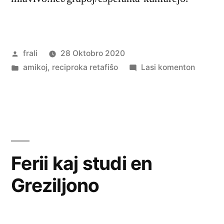
Afiŝita
frali
28 Oktobro 2020
de
Afiŝita
pri
amikoj
,
reciproka retafiŝo
Lasi komenton
en
Mia
Vivo
Ferii kaj studi en
Greziljono