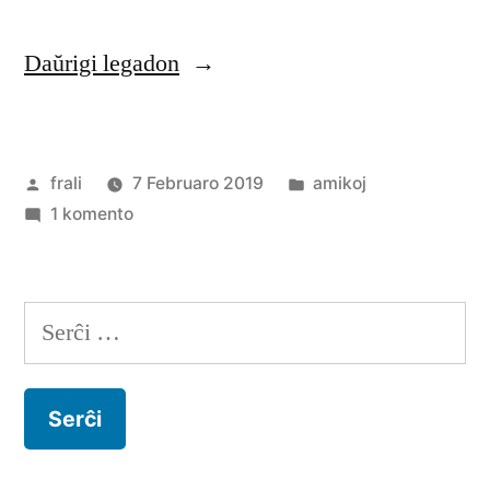
“Gigi
Daŭrigi legadon
Montalbano”
Afiŝita
Afiŝita
frali
7 Februaro 2019
amikoj
de
pri
en
1 komento
Gigi
Montalbano
Serĉu: