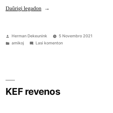
“kunkantu:
Daŭrigi legadon
Esperanto
estas
Afiŝita
Herman Dekeunink
5 Novembro 2021
senkondiĉa
de
Afiŝita
pri
amikoj
Lasi komenton
amo”
en
kunkantu:
Esperanto
estas
senkondiĉa
amo
KEF revenos