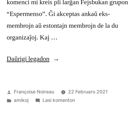
komenci mi kreis pli larĝan Fejsbukan grupon
“Espermenso”. Ĝi akceptas ankaŭ eks-
membrojn aŭ estontajn membrojn de la du
organizaĵoj. Kaj …
“Espermensa”
Daŭrigi legadon
Afiŝita
Françoise Noireau
22 Februaro 2021
de
Afiŝita
pri
amikoj
Lasi komenton
en
Espermensa