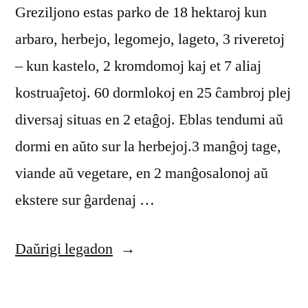
Greziljono estas parko de 18 hektaroj kun
arbaro, herbejo, legomejo, lageto, 3 riveretoj
– kun kastelo, 2 kromdomoj kaj et 7 aliaj
kostruaĵetoj. 60 dormlokoj en 25 ĉambroj plej
diversaj situas en 2 etaĝoj. Eblas tendumi aŭ
dormi en aŭto sur la herbejoj.3 manĝoj tage,
viande aŭ vegetare, en 2 manĝosalonoj aŭ
ekstere sur ĝardenaj …
“Ferii
Daŭrigi legadon
kaj
studi