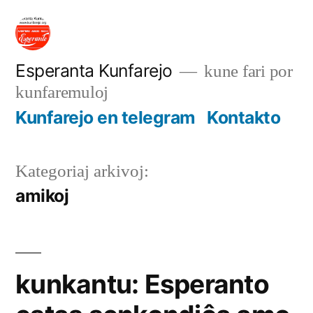
Iri
rekte
al
Esperanta Kunfarejo
kune fari por
kunfaremuloj
enhavo
Kunfarejo en telegram
Kontakto
Kategoriaj arkivoj:
amikoj
kunkantu: Esperanto