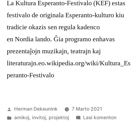
La Kultura Esperanto-Festivalo (KEF) estas
festivalo de originala Esperanto-kulturo kiu
tradicie okazis sen regula kadenco
en Nordia lando. Ĝia programo enhavas
prezentaĵojn muzikajn, teatrajn kaj
literaturajn.eo.wikipedia.org/wiki/Kultura_Es
peranto-Festivalo
Afiŝita
Herman Dekeunink
7 Marto 2021
de
Afiŝita
pri
amikoj
,
invitoj
,
projektoj
Lasi komenton
en
KEF
revenos