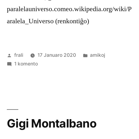
paralelauniverso.comeo.wikipedia.org/wiki/P
aralela_Universo (renkontiĝo)
Afiŝita
Afiŝita
frali
17 Januaro 2020
amikoj
de
pri
en
1 komento
Paralela
Universo
Gigi Montalbano