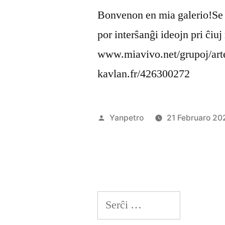
Bonvenon en mia galerio!Se v
por interŝanĝi ideojn pri ĉiuj
www.miavivo.net/grupoj/art
kavlan.fr/426300272
Afiŝita
Yanpetro
21 Februaro 20
de
Serĉu: