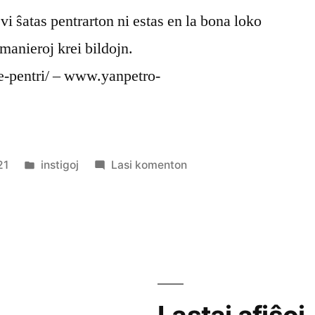
i ŝatas pentrarton ni estas en la bona loko
 manieroj krei bildojn.
e-pentri/ – www.yanpetro-
Afiŝita
pri
21
instigoj
Lasi komenton
en
Arte
pentri
en
Mia
Vivo