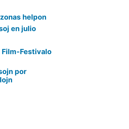
ezonas helpon
oj en julio
 Film-Festivalo
sojn por
lojn