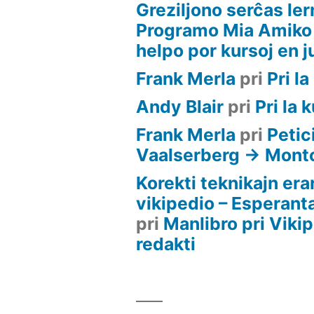
Greziljono serĉas ler
Programo Mia Amiko
helpo por kursoj en j
Frank Merla
pri
Pri l
Andy Blair
pri
Pri la 
Frank Merla
pri
Petic
Vaalserberg -> Mon
Korekti teknikajn erar
vikipedio – Esperant
pri
Manlibro pri Viki
redakti