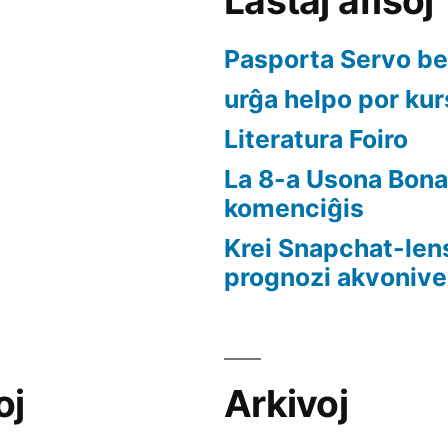
Lastaj afiŝoj
Pasporta Servo b
urĝa helpo por kurs
Literatura Foiro
La 8-a Usona Bona
komenciĝis
Krei Snapchat-len
prognozi akvonive
oj
Arkivoj