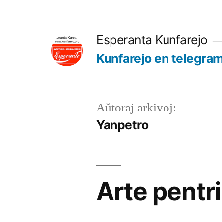
Iri
rekte
Esperanta Kunfarejo
al
Kunfarejo en telegra
enhavo
Aŭtoraj arkivoj:
Yanpetro
Arte pentri