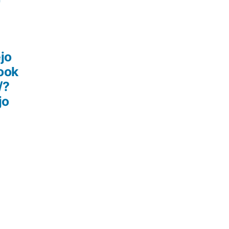
jo
ook
/?
jo