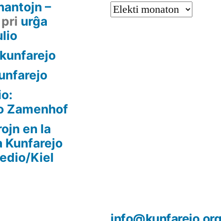
nantojn –
Arkivoj
pri
urĝa
ulio
a kunfarejo
kunfarejo
io:
to Zamenhof
ojn en la
a Kunfarejo
pedio/Kiel
info@kunfarejo.or