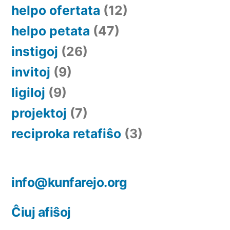
helpo ofertata
(12)
helpo petata
(47)
instigoj
(26)
invitoj
(9)
ligiloj
(9)
projektoj
(7)
reciproka retafiŝo
(3)
info@kunfarejo.org
Ĉiuj afiŝoj