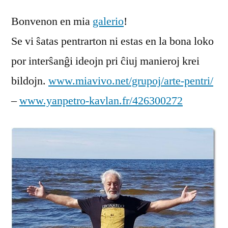
pentri
Bonvenon en mia
en
galerio
!
Mia
Se vi ŝatas pentrarton ni estas en la bona loko
Vivo
por interŝanĝi ideojn pri ĉiuj manieroj krei
bildojn.
www.miavivo.net/grupoj/arte-pentri/
–
www.yanpetro-kavlan.fr/426300272