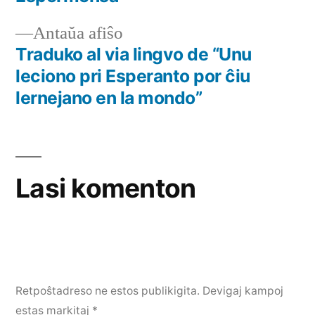
Navigado
Antaŭa
Antaŭa afiŝo
tra
afiŝo:
Traduko al via lingvo de “Unu
afiŝoj
leciono pri Esperanto por ĉiu
lernejano en la mondo”
Lasi komenton
Retpoŝtadreso ne estos publikigita.
Devigaj kampoj
estas markitaj
*