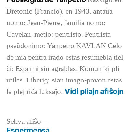
Bretonio (Francio), en 1943. antaŭa
nomo: Jean-Pierre, familia nomo:
Cavelan, metio: pentristo. Pentrista
pseŭdonimo: Yanpetro KAVLAN Celo
de mia pentra irado estas resumebla tiel
ĉi: Esprimi sin agrablas. Komuniki pli
utilas. Liberigi sian imago-povon estas
Vidi pliajn afiŝojn
la plej riĉa luksaĵo.
Sekva
Sekva afiŝo
afiŝo:
Espermensa