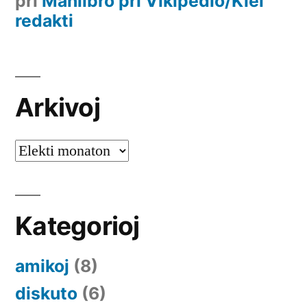
pri
Manlibro pri Vikipedio/Kiel
redakti
Arkivoj
Arkivoj
Kategorioj
amikoj
(8)
diskuto
(6)