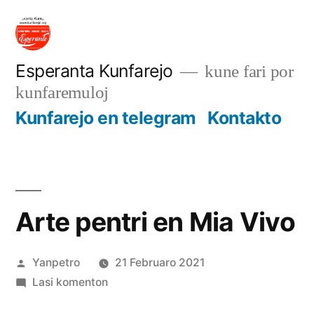
Iri
rekte
al
Esperanta Kunfarejo
kune fari por
kunfaremuloj
enhavo
Kunfarejo en telegram
Kontakto
Arte pentri en Mia Vivo
Afiŝita
Yanpetro
21 Februaro 2021
de
pri
Lasi komenton
Arte