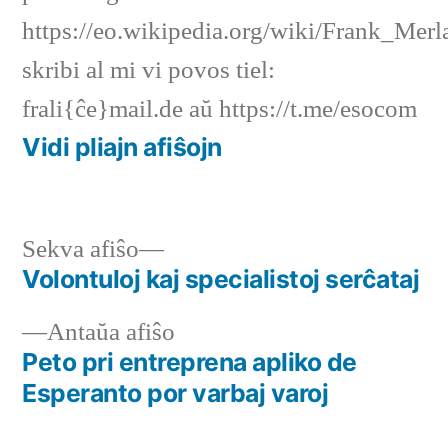
https://eo.wikipedia.org/wiki/Frank_Merl
skribi al mi vi povos tiel:
frali{ĉe}mail.de aŭ https://t.me/esocom
Vidi pliajn afiŝojn
Sekva
Sekva afiŝo
afiŝo:
Volontuloj kaj specialistoj serĉataj
Navigado
Antaŭa
Antaŭa afiŝo
tra
afiŝo:
Peto pri entreprena apliko de
afiŝoj
Esperanto por varbaj varoj