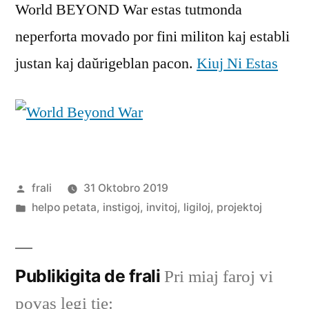
World BEYOND War estas tutmonda
War
neperforta movado por fini militon kaj establi
justan kaj daŭrigeblan pacon.
Kiuj Ni Estas
Afiŝita
frali
31 Oktobro 2019
de
Afiŝita
helpo petata
,
instigoj
,
invitoj
,
ligiloj
,
projektoj
en
Publikigita de frali
Pri miaj faroj vi
povas legi tie: