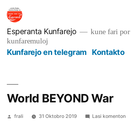
Iri
rekte
al
Esperanta Kunfarejo
kune fari por
kunfaremuloj
enhavo
Kunfarejo en telegram
Kontakto
World BEYOND War
Afiŝita
pri
frali
31 Oktobro 2019
Lasi komenton
de
World
BEYO