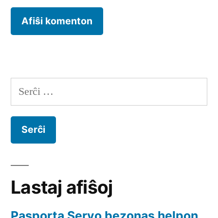
Serĉu:
Lastaj afiŝoj
Pasporta Servo bezonas helpon