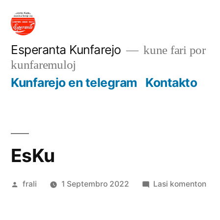
Iri
rekte
al
Esperanta Kunfarejo
kune fari por
kunfaremuloj
enhavo
Kunfarejo en telegram
Kontakto
EsKu
Afiŝita
pri
frali
1 Septembro 2022
Lasi komenton
de
EsK