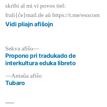
skribi al mi vi povos tiel:
frali{ĉe}mail.de aŭ https://t.me/esocom
Vidi pliajn afiŝojn
Sekva
Sekva afiŝo
afiŝo:
Propono pri tradukado de
Navigado
interkultura eduka libreto
tra
Antaŭa
Antaŭa afiŝo
afiŝoj
afiŝo:
Tubaro