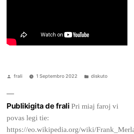
Afiŝita
Afiŝita
frali
1 Septembro 2022
diskuto
de
en
Publikigita de frali
Pri miaj faroj vi
povas legi tie:
https://eo.wikipedia.org/wiki/Frank_Merl