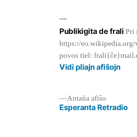
de
Publikigita de frali
Pri 
https://eo.wikipedia.org/
povos tiel: frali{ĉe}mail
Vidi pliajn afiŝojn
Antaŭa
Antaŭa afiŝo
afiŝo:
Esperanta Retradio
Navigado
tra