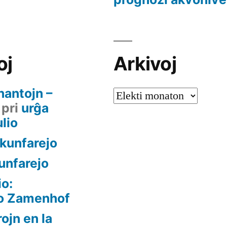
oj
Arkivoj
nantojn –
Arkivoj
pri
urĝa
ulio
a kunfarejo
kunfarejo
io:
to Zamenhof
ojn en la