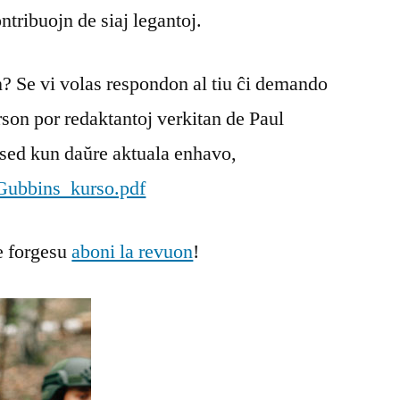
ribuojn de siaj legantoj.
revuo
Monato
on? Se vi volas respondon al tiu ĉi demando
urson por redaktantoj verkitan de Paul
sed kun daŭre aktuala enhavo,
Gubbins_kurso.pdf
e forgesu
aboni la revuon
!