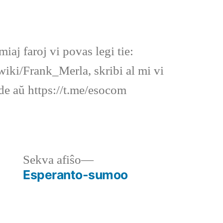
en
miaj faroj vi povas legi tie:
wiki/Frank_Merla, skribi al mi vi
.de aŭ https://t.me/esocom
Sekva
Sekva afiŝo
afiŝo:
Esperanto-sumoo