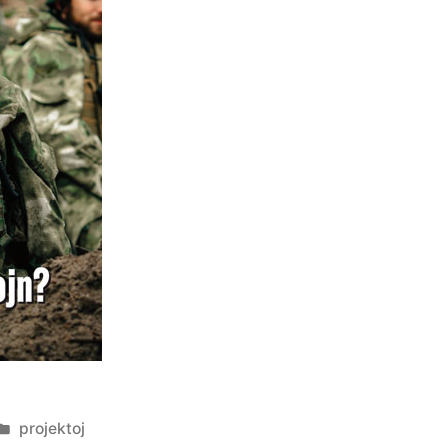
Afiŝita
projektoj