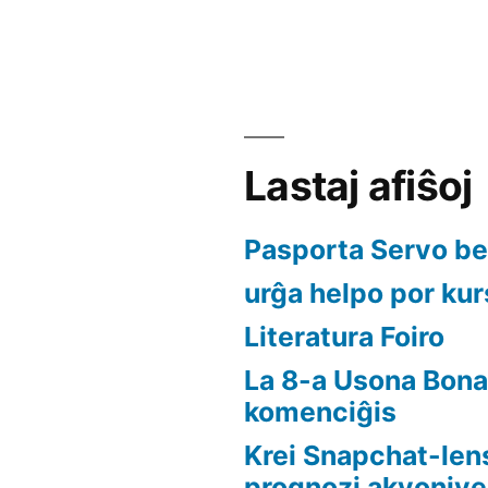
Lastaj afiŝoj
Pasporta Servo b
urĝa helpo por kurs
Literatura Foiro
La 8-a Usona Bona
komenciĝis
Krei Snapchat-len
prognozi akvonive