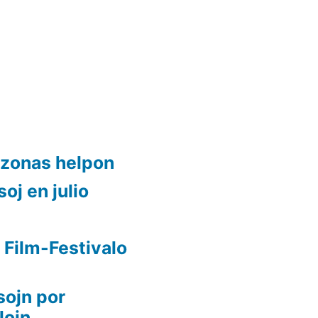
ezonas helpon
oj en julio
 Film-Festivalo
sojn por
lojn