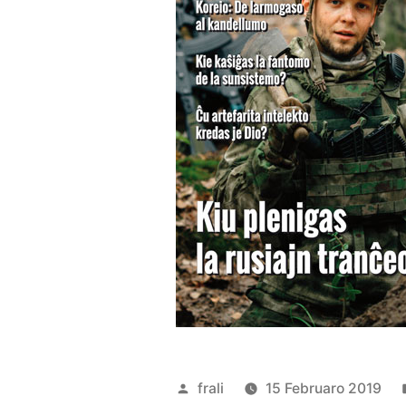
Afiŝita
frali
15 Februaro 2019