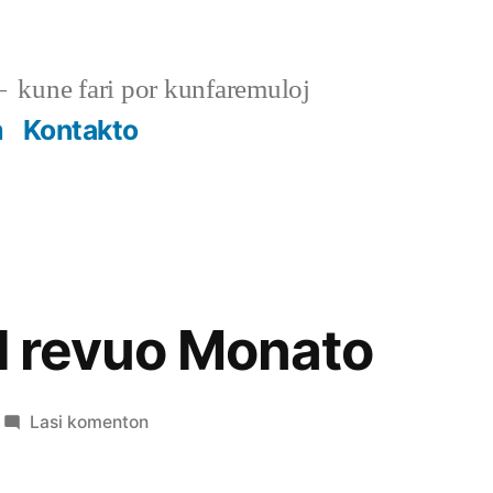
kune fari por kunfaremuloj
m
Kontakto
al revuo Monato
pri
Lasi komenton
Kontribui
al