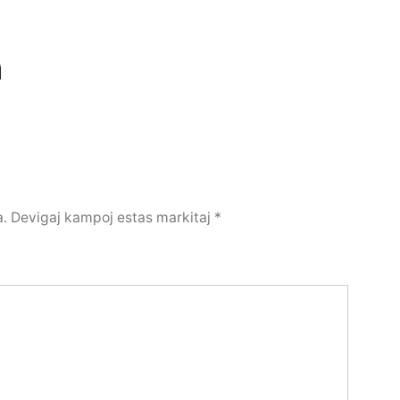
n
a.
Devigaj kampoj estas markitaj
*