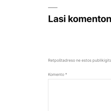
afiŝoj
Lasi komento
Retpoŝtadreso ne estos publikigit
Komento
*