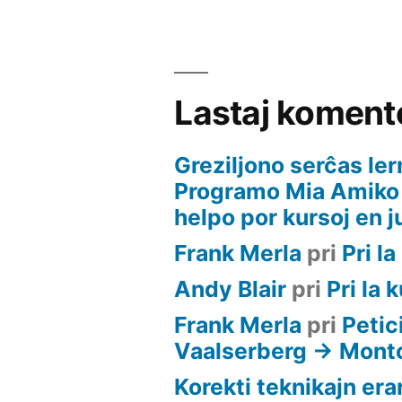
Lastaj koment
Greziljono serĉas ler
Programo Mia Amiko
helpo por kursoj en j
Frank Merla
pri
Pri l
Andy Blair
pri
Pri la 
Frank Merla
pri
Petic
Vaalserberg -> Mon
Korekti teknikajn erar