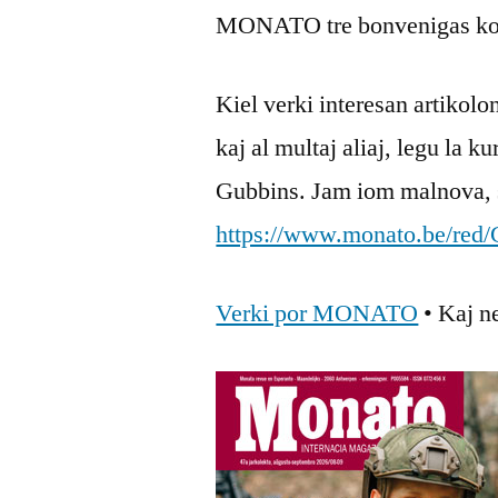
MONATO tre bonvenigas kont
Kiel verki interesan artikol
kaj al multaj aliaj, legu la k
Gubbins. Jam iom malnova, 
https://www.monato.be/red/
Verki por MONATO
• Kaj n