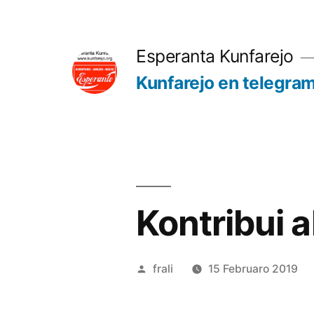
Iri
rekte
Esperanta Kunfarejo
al
Kunfarejo en telegra
enhavo
Kontribui 
Afiŝita
frali
15 Februaro 2019
de